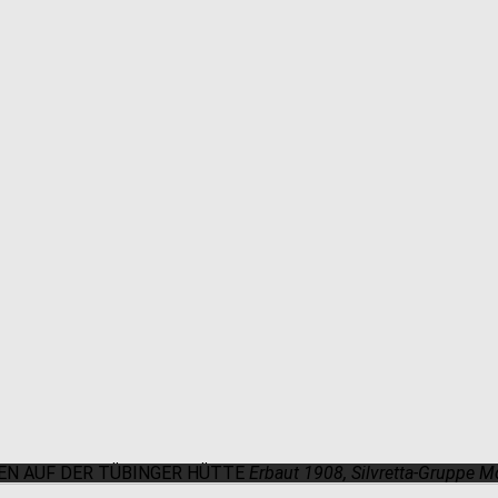
N AUF DER TÜBINGER HÜTTE
Erbaut 1908, Silvretta-Gruppe 