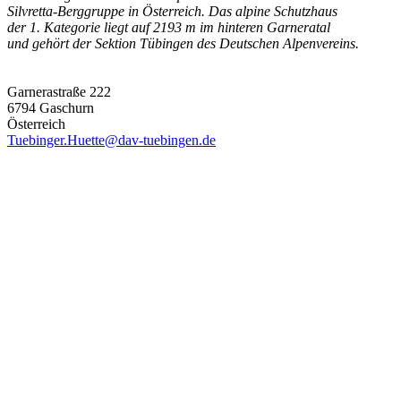
Silvretta-Berggruppe in Österreich. Das alpine Schutzhaus
der 1. Kategorie liegt auf 2193 m im hinteren Garneratal
und gehört der Sektion Tübingen des Deutschen Alpenvereins.
Garnerastraße 222
6794 Gaschurn
Österreich
Tuebinger.Huette@dav-tuebingen.de
Die Hütte
Ausstattung
Das Team
Preise / Buchung
AGB
Impressum
Datenschutz