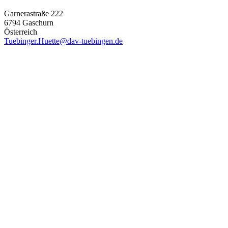
Garnerastraße 222
6794 Gaschurn
Österreich
Tuebinger.Huette@dav-tuebingen.de
Die Hütte
Ausstattung
Das Team
Preise / Buchung
AGB
Impressum
Datenschutz
Aktivitäten
Zustiege