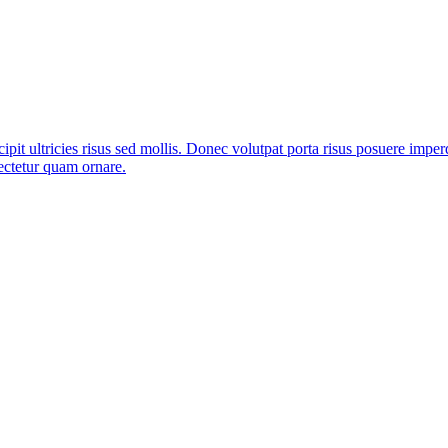
pit ultricies risus sed mollis. Donec volutpat porta risus posuere imper
ectetur quam ornare.