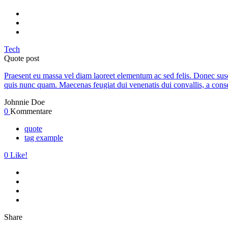
Tech
Quote post
Praesent eu massa vel diam laoreet elementum ac sed felis. Donec susci
quis nunc quam. Maecenas feugiat dui venenatis dui convallis, a cons
Johnnie Doe
0
Kommentare
quote
tag example
0
Like!
Share