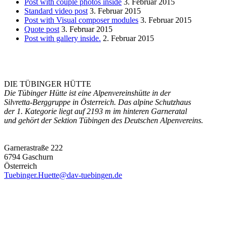
Post with couple photos inside
3. Februar 2015
Standard video post
3. Februar 2015
Post with Visual composer modules
3. Februar 2015
Quote post
3. Februar 2015
Post with gallery inside.
2. Februar 2015
DIE TÜBINGER HÜTTE
Die Tübinger Hütte ist eine Alpenvereinshütte in der
Silvretta-Berggruppe in Österreich. Das alpine Schutzhaus
der 1. Kategorie liegt auf 2193 m im hinteren Garneratal
und gehört der Sektion Tübingen des Deutschen Alpenvereins.
Garnerastraße 222
6794 Gaschurn
Österreich
Tuebinger.Huette@dav-tuebingen.de
Die Hütte
Ausstattung